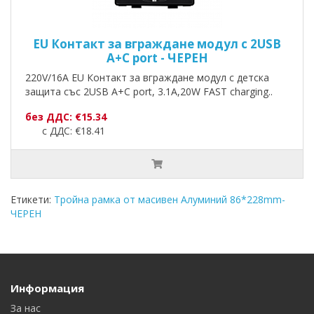
EU Контакт за вграждане модул с 2USB
A+C port - ЧЕРЕН
220V/16A EU Контакт за вграждане модул с детска
защита със 2USB A+C port, 3.1A,20W FAST charging..
без ДДС: €15.34
с ДДС: €18.41
Етикети:
Тройна рамка от масивен Алуминий 86*228mm-
ЧЕРЕН
Информация
За нас