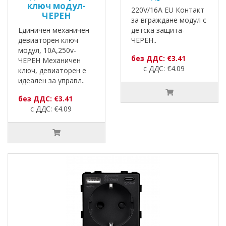
ключ модул-
220V/16A EU Контакт
ЧЕРЕН
за вграждане модул с
Единичен механичен
детска защита-
девиаторен ключ
ЧЕРЕН..
модул, 10A,250v-
без ДДС: €3.41
ЧЕРЕН Механичен
с ДДС: €4.09
ключ, девиаторен е
идеален за управл..
без ДДС: €3.41
с ДДС: €4.09