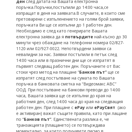
ден
след датата на Вашата електронна
поръчка.Поръчки,постъпили до 14:00 часа,се
изпращат в деня на заявката.В случаите, в които сме
претоварени с изпъленението на голям брой заявки,
поръчката Ви ще се изпълни до 1 работен ден.
Необходимо е след като генерирате Вашата
електронна заявка да я
потвърдите
най-късно до 30
минути чрез обаждане на телефонни номера 02/827-
1120 или 02/927-0022. Непотвърдени заявки са
невалидни за нас. Заявки постъпили в петък след
14:00 часа или в празнични дни ще се изпратят в
първият следващ работен ден. Поръчаните от Вас
стоки чрез метод на плащане “
Банков път”
ще се
изпратят след постъпване на сумата по Вашата
поръчка в банковата сметка на “Видеомакс АВС”
ООД. При постъпване на банкови преводи до 14:00
часа, Вашата заявка ще се изпълни до края на
работния ден, след 14:00 часа до края на следващия
работен ден. При плащане с
еPay
или
ePayСвят
(ако
е активиран) важат същите правила, като при лащане
по “
Банков път”
. Единствената разлика е, че
транзакцията (плащането) се потвърждава
моментално, за което получавете писмо в