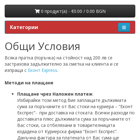
0 продукт(a) - €0.00 / 0.00 BGN
Категории
Общи Условия
Всяка пратка (поръчка) на стойност над 200 лв се
застрахова задължително за сметка на клиента и се
изпраща с
Еконт Express
.
Методи на плащане
Плащане чрез Наложен платеж
Избирайки този метод Вие заплащате дължимата
сума за поръчаните от Вас стоки на куриера – “Еконт
Експрес”- при доставка на стоката. Всички разходи по
доставката плюс дължимата сума за поръчаните от
Вас стоки, са отбелязани в товарителницата
издадена от Куриерска фирма “Еконт Експрес”.
Данъчна фактура за платената от Вас сума ще