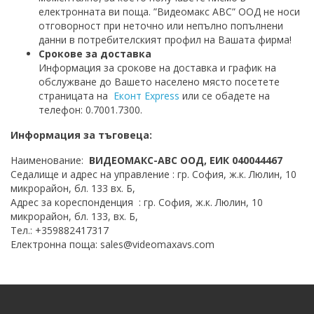
електронната ви поща. ”Видеомакс АВС” ООД не носи
отговорност при неточно или непълно попълнени
данни в потребителският профил на Вашата фирма!
Срокове за доставка
Информация за срокове на доставка и график на
обслужване до Вашето населено място посетете
страницата на
Еконт Express
или се обадете на
телефон: 0.7001.7300.
Информация за тъговеца:
Наименование:
ВИДЕОМАКС-АВС ООД, ЕИК 040044467
Седалище и адрес на управление : гр. София, ж.к. Люлин, 10
микрорайон, бл. 133 вх. Б,
Адрес за кореспонденция : гр. София, ж.к. Люлин, 10
микрорайон, бл. 133, вх. Б,
Тел.: +359882417317
Електронна поща: sales@videomaxavs.com