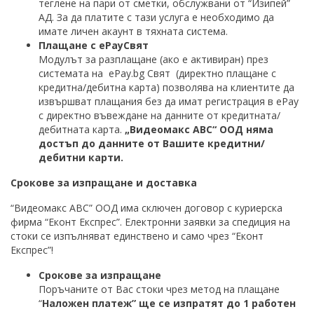
теглене на пари от сметки, обслужвани от “Изипей”
АД. За да платите с тази услуга е необходимо да
имате личен акаунт в тяхната система.
Плащане с ePayСвят
Модулът за разплащане (ако е активиран) през
системата на ePay.bg Свят (директно плащане с
кредитна/дебитна карта) позволява на клиентите да
извършват плащания без да имат регистрация в еPay
с директно въвеждане на данните от кредитната/
дебитната карта.
„Видеомакс АВС“ ООД няма
достъп до данните от Вашите кредитни/
дебитни карти.
Срокове за изпращане и доставка
“Видеомакс АВС” ООД има сключен договор с куриерска
фирма “Еконт Експрес”. Електронни заявки за спедиция на
стоки се изпълняват единствено и само чрез “Еконт
Експрес”!
Срокове за изпращане
Поръчаните от Вас стоки чрез метод на плащане
“
Наложен платеж” ще се изпратят до 1 работен