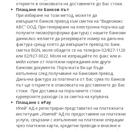
откриете в опаковката на доставените до Вас стоки.
Плащане по Банков път
При избиране на този метод, можете да
извършите банков превод към сметки на “Видеомакс
АВС” ООД. При генериране на електронна поръчка ще
получите писмо(проформа фактура) с нашите банкови
данни.Ако желаете да резервирате номер на данъчна
фактура срещу която да извършите превод по Банк.
сметка BGN, моля обадете се на телефон 02/827-1120
или 02/927-0022. Моля не изпращайте по факс или и-
мейл копия от платежни нареждания или други
банкови документи. Поръчката Ви ще бъде
изпълнена след получаване на банковия превод.
Данъчна фактура за платената от Вас сума по банков
път ще откриете в опаковката на доставените до Вас
стоки. При доставка на поръчаните стоки
куриерските разходи са за сметка на купувача.
Плащане с еPay
Ипей“ АД e регистриран представител на платежната
институция „Изипей“ АД по предоставяне на платежни
услуги, свързани с изпълнение на платежни операции
чрез платежни карти, кредитни преводи и внасяне и