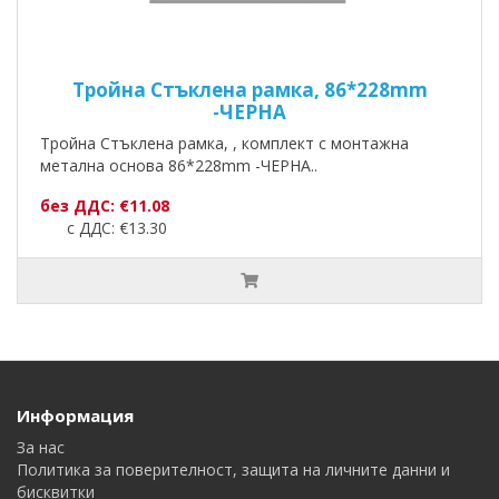
Тройна Стъклена рамка, 86*228mm
-ЧЕРНА
Тройна Стъклена рамка, , комплект с монтажна
метална основа 86*228mm -ЧЕРНА..
без ДДС: €11.08
с ДДС: €13.30
Информация
За нас
Политика за поверителност, защита на личните данни и
бисквитки