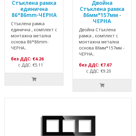
Стъклена рамка
Двойна
единична
Стъклена рамка
86*86mm-ЧЕРНА
86мм*157мм -
ЧЕРНА
Стъклена рамка
единична , комплект с
Двойна Стъклена
монтажна метална
рамка , комплект с
основа 86*86mm-
монтажна метална
ЧЕРНА..
основа 86мм*157мм -
ЧЕРНА..
без ДДС: €4.26
с ДДС: €5.11
без ДДС: €7.67
с ДДС: €9.20