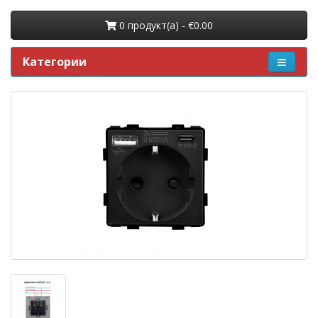
0 продукт(a) - €0.00
Категории