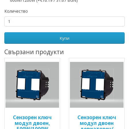
600W/1200W (+€16.19 / 31.67 BGN)
Количество
Купи
Свързани продукти
Сензорен ключ
Сензорен ключ
модул двоен,
модул двоен
500W/1000W
девиаторен/