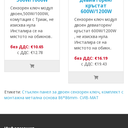
кръстат
Сензорен ключ модул
600W/1200W
двоен,500W/1000W,
комутация с Триак, не
Сензорен ключ модул
изисква нула
двоен девиаторен/
Инсталира се на
кръстат 600W/1200W
мястото на обикнов..
, не изисква нула.
Инсталира се на
без ДДС: €10.65
мястото на обикн..
с ДДС: €12.78
без ДДС: €16.19
с ДДС: €19.43
Етикети:
Стъклен панел за двоен сензорен ключ
,
комплект с
монтажна метална основа 86*86mm- СИВ-МАТ