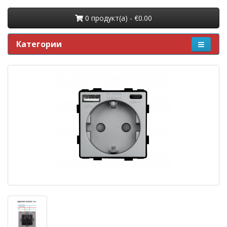
0 продукт(a) - €0.00
Категории