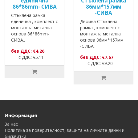
единична
Стъклена рамка
86*86mm- СИВА
86мм*157мм
-СИВА
Стъклена рамка
единична , комплект с
Двойна Стъклена
монтажна метална
рамка , комплект с
основа 86*86mm-
монтажна метална
СИВА..
основа 86мм*157мм
-СИВА..
без ДДС: €4.26
с ДДС: €5.11
без ДДС: €7.67
с ДДС: €9.20
Информация
За нас
Политика за поверителност, защита на личните данни и
бисквитки