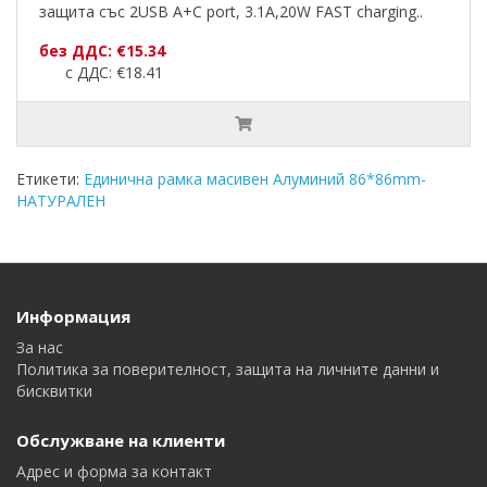
защита със 2USB A+C port, 3.1A,20W FAST charging..
без ДДС: €15.34
с ДДС: €18.41
Етикети:
Единична рамка масивен Алуминий 86*86mm-
НАТУРАЛЕН
Информация
За нас
Политика за поверителност, защита на личните данни и
бисквитки
Обслужване на клиенти
Адрес и форма за контакт