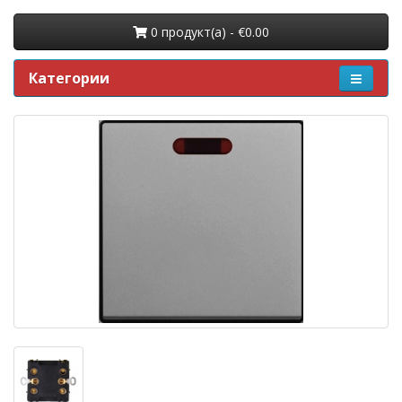
0 продукт(a) - €0.00
Категории