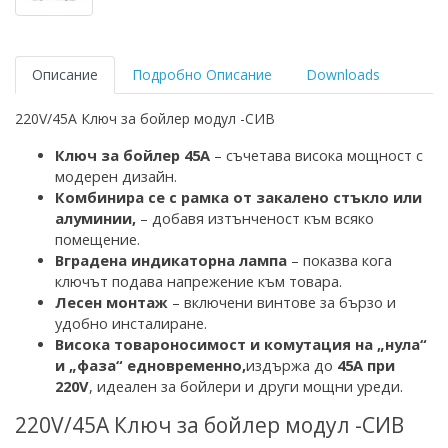
Описание
Подробно Описание
Downloads
220V/45A Ключ за бойлер модул -СИВ
К
люч за бойлер 45А
– съчетава висока мощност с
модерен дизайн.
Комбинира се с рамка
от закалено стъкло
или
алуминии,
– добавя изтънченост към всяко
помещение.
Вградена индикаторна лампа
– показва кога
ключът под
ава напрежение към товара.
Лесен монтаж
– включени винтове за бързо и
удобно инсталиране.
Висока товароносимос
т и комутация на „нула“
и „фаза“ едновременно,
издържа до
45A при
220V
, идеален за бойлери и други мощни уреди.
220V/45A Ключ за бойлер модул -СИВ