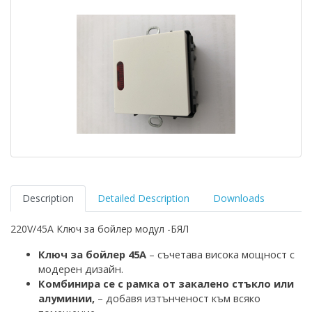
Description
Detailed Description
Downloads
220V/45A Ключ за бойлер модул -БЯЛ
К
люч за бойлер 45А
– съчетава висока мощност с
модерен дизайн.
Комбинира се с рамка
от закалено стъкло
или
алуминии,
– добавя изтънченост към всяко