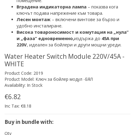
помещение.
Вградена индикаторна лампа
– показва кога
ключът под
ава напрежение към товара.
Лесен монтаж
– включени винтове за бързо и
удобно инсталиране.
Висока товароносимос
т и комутация на „нула“
и „фаза“ едновременно,
издържа до
45A при
220V
, идеален за бойлери и други мощни уреди.
Water Heater Switch Module 220V/45A -
WHITE
Product Code: 2019
Product Model: Ключ за бойлер модул -БЯЛ
Availability: In Stock
€6.82
Inc Tax: €8.18
Buy in bundle with:
Qty