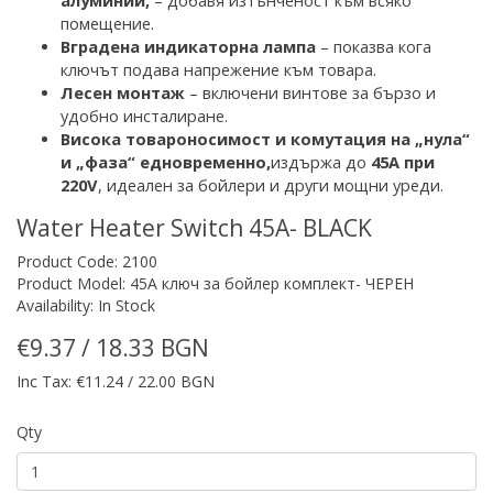
алуминии,
– добавя изтънченост към всяко
помещение.
Вградена индикаторна лампа
– показва кога
ключът под
ава напрежение към товара.
Лесен монтаж
– включени винтове за бързо и
удобно инсталиране.
Висока товароносимос
т и комутация на „нула“
и „фаза“ едновременно,
издържа до
45A при
220V
, идеален за бойлери и други мощни уреди.
Water Heater Switch 45A- BLACK
Product Code: 2100
Product Model: 45А ключ за бойлер комплект- ЧЕРЕН
Availability: In Stock
€9.37 / 18.33 BGN
Inc Tax: €11.24 / 22.00 BGN
Qty