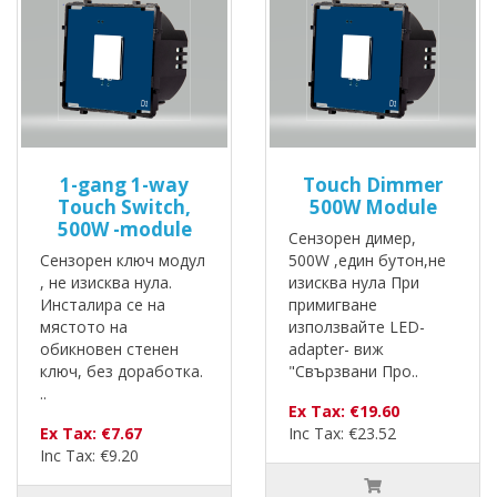
1-gang 1-way
Touch Dimmer
Touch Switch,
500W Module
500W -module
Сензорен димер,
Сензорен ключ модул
500W ,един бутон,не
, не изисква нула.
изисква нула При
Инсталира се на
примигване
мястото на
използвайте LED-
обикновен стенен
adapter- виж
ключ, без доработка.
"Свързвани Про..
..
Ex Tax: €19.60
Ex Tax: €7.67
Inc Tax: €23.52
Inc Tax: €9.20