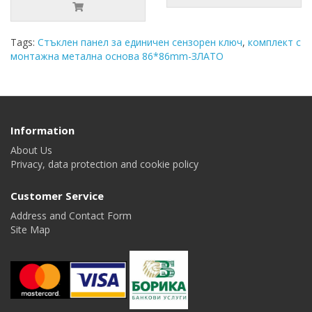
Tags:
Стъклен панел за единичен сензорен ключ
,
комплект с
монтажна метална основа 86*86mm-ЗЛАТО
Information
About Us
Privacy, data protection and cookie policy
Customer Service
Address and Contact Form
Site Map