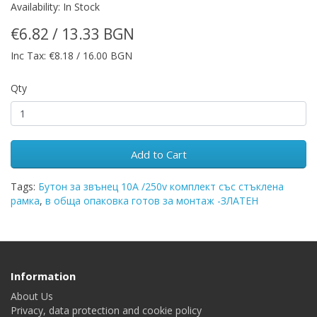
Availability: In Stock
€6.82 / 13.33 BGN
Inc Tax: €8.18 / 16.00 BGN
Qty
Add to Cart
Tags:
Бутон за звънец 10A /250v комплект със стъклена
рамка
,
в обща опаковка готов за монтаж -ЗЛАТЕН
Information
About Us
Privacy, data protection and cookie policy