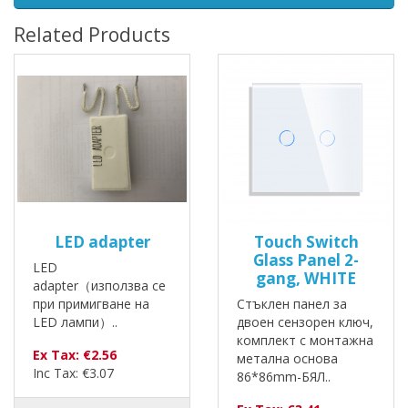
Related Products
LED adapter
Touch Switch
Glass Panel 2-
LED
gang, WHITE
adapter（използва се
при примигване на
Стъклен панел за
LED лампи）..
двоен сензорен ключ,
комплект с монтажна
Ex Tax: €2.56
метална основа
Inc Tax: €3.07
86*86mm-БЯЛ..