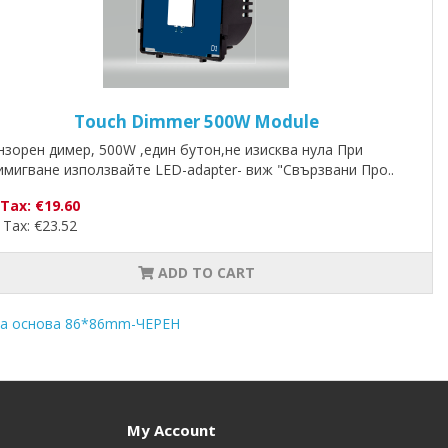
Touch Dimmer 500W Module
нзорен димер, 500W ,един бутон,не изисква нула При
имигване използвайте LED-adapter- виж "Свързвани Про..
 Tax: €19.60
 Tax: €23.52
ADD TO CART
на основа 86*86mm-ЧЕРЕН
My Account