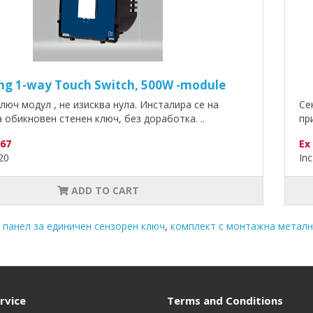
ng 1-way Touch Switch, 500W -module
люч модул , не изисква нула. Инсталира се на
Се
 обикновен стенен ключ, без доработка. ..
пр
.67
Ex
.20
Inc
ADD TO CART
 панел за единичен сензорен ключ
,
комплект с монтажна метал
rvice
Terms and Conditions