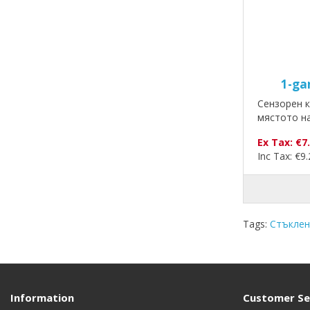
1-ga
Сензорен к
мястото на
Ex Tax: €7
Inc Tax: €9
Tags:
Стъклен
Information
Customer Se