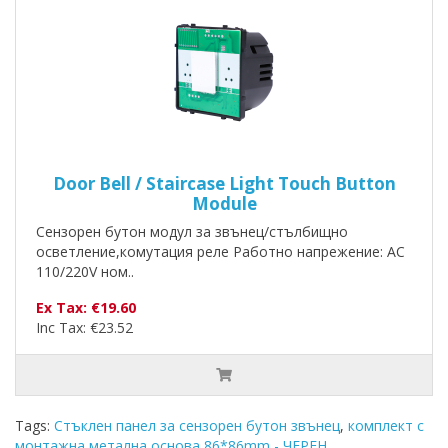
Door Bell / Staircase Light Touch Button
Module
Сензорен бутон модул за звънец/стълбищно
осветление,комутация реле Работно напрежение: AC
110/220V ном..
Ex Tax: €19.60
Inc Tax: €23.52
Tags:
Стъклен панел за сензорен бутон звънец
,
комплект с
монтажна метална основа 86*86mm - ЧЕРЕН