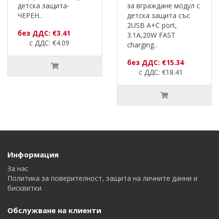
детска защита-
за вграждане модул с
ЧЕРЕН..
детска защита със
2USB A+C port,
без ДДС: €3.41
3.1A,20W FAST
с ДДС: €4.09
charging..
без ДДС: €15.34
с ДДС: €18.41
Информация
За нас
Политика за поверителност, защита на личните данни и
бисквитки
Обслужване на клиенти