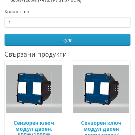
600W/1200W (+€16.19 / 31.67 BGN)
Количество
Купи
Свързани продукти
Сензорен ключ
Сензорен ключ
модул двоен,
модул двоен
500W/1000W
девиаторен/