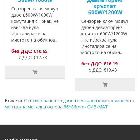
кръстат
Сензорен ключ модул
600W/1200W
двоен,500W/1000W,
комутация с Триак, не
Сензорен ключ модул
изисква нула
двоен девиаторен/
Инсталира се на
кръстат 600W/1200W
мястото на обикнов..
, не изисква нула.
Инсталира се на
без ДДС: €10.65
мястото на обикн..
с ДДС: €12.78
без ДДС: €16.19
с ДДС: €19.43
Етикети:
Стъклен панел за двоен сензорен ключ
,
комплект с
монтажна метална основа 86*86mm- СИВ-МАТ