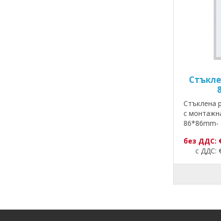
Стъкле
Стъклена р
с монтажн
86*86mm- 
без ДДС: 
с ДДС: €