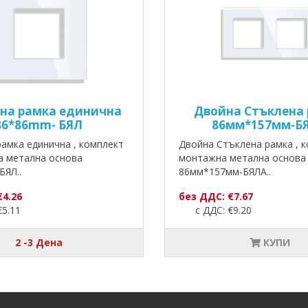
на рамка единична
Двойна Стъклена
86*86mm- БЯЛ
86мм*157мм-Б
амка единична , комплект
Двойна Стъклена рамка , к
а метална основа
монтажна метална основа
БЯЛ..
86мм*157мм-БЯЛА..
€4.26
без ДДС: €7.67
5.11
с ДДС: €9.20
2 -3 Дена
КУПИ