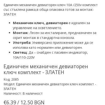
Единичен механичен девиаторен ключ 10A /250v комплект
със стъклена рамка,в обща опаковка готов за монтаж-
ЗЛАТЕН
Механичен ключ
,
девиаторен
е идеален за
управление на осветлението
.
Монтаж
: Лесен за инсталиране, предназначен за
скрит монтаж
в стандартна конзола
.
Употреба
:
Универсано приложение
може да се
използва като нормален или девиаторен.
Светещ
: Да – снабден с
пасивен
индикатор,
10A/110-220V
Единичен механичен девиаторен
ключ комплект - ЗЛАТЕН
Код: 2085
Модел: Единичен механичен девиаторен ключ комплект -
ЗЛАТЕН
Наличност: В наличност
€6.39 / 12.50 BGN