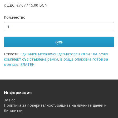
с ДДС: €7.67 / 15.00 BGN
Количество
Купи
Етикети:
Единичен механичен девиаторен ключ 10A /250v
комплект със стъклена рамка
,
в обща опаковка готов за
монтаж- ЗЛАТЕН
Информация
За нас
Политика за поверителност, защита на личните данни и
бисквитки